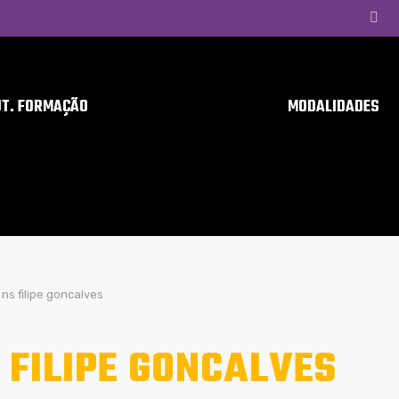
UT. FORMAÇÃO
MODALIDADES
ns filipe goncalves
 FILIPE GONCALVES