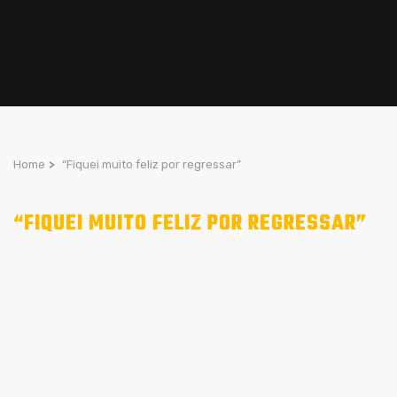
Home
>
“Fiquei muito feliz por regressar”
“FIQUEI MUITO FELIZ POR REGRESSAR”