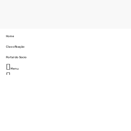
Home
Classificação
Portal do Socio
Menu
Fechar
Home
Clube
História
Marcha
Sede