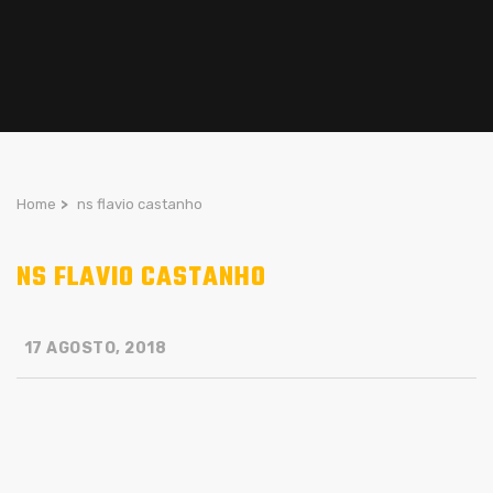
Home
>
ns flavio castanho
NS FLAVIO CASTANHO
17 AGOSTO, 2018