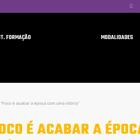
UT. FORMAÇÃO
MODALIDADES
“Foco é acabar a época com uma vitória”
OCO É ACABAR A ÉPO