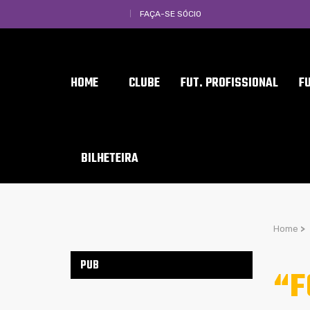
FAÇA-SE SÓCIO
HOME
CLUBE
FUT. PROFISSIONAL
F
BILHETEIRA
Home
>
PUB
“F