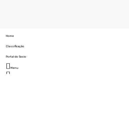
Home
Classificação
Portal do Socio
Menu
Fechar
Home
Clube
História
Marcha
Sede