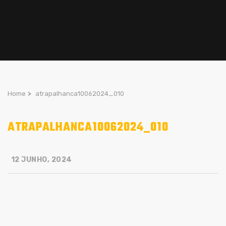
Home
>
atrapalhanca10062024_010
ATRAPALHANCA10062024_010
12 JUNHO, 2024