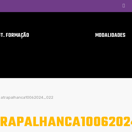
UT. FORMAÇÃO
MODALIDADES
atrapalhanca10062024_022
RAPALHANCA1006202