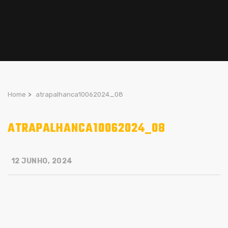
Home
>
atrapalhanca10062024_08
ATRAPALHANCA10062024_08
12 JUNHO, 2024