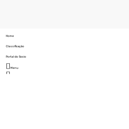
Home
Classificação
Portal do Socio
Menu
Fechar
Home
Clube
História
Marcha
Sede