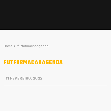
Home
>
futformacaoagenda
FUTFORMACAOAGENDA
11 FEVEREIRO, 2022