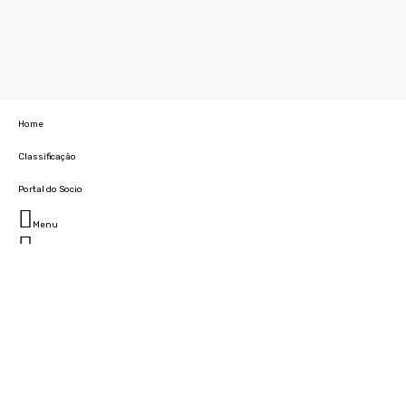
Home
Classificação
Portal do Socio
Menu
Fechar
Home
Clube
História
Marcha
Sede