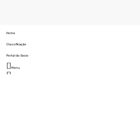
Home
Classificação
Portal do Socio
Menu
Fechar
Home
Clube
História
Marcha
Sede
Instalações