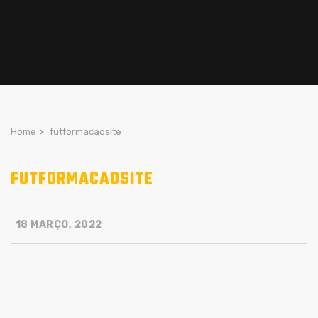
Home
>
futformacaosite
FUTFORMACAOSITE
18 MARÇO, 2022