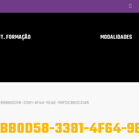
UT. FORMAÇÃO
MODALIDADES
B8BB0D58-3381-4F64-9EAE-9BFDCBB3CD48
BB0D58-3381-4F64-9