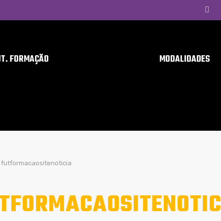
UT. FORMAÇÃO
MODALIDADES
futformacaositenoticia
TFORMACAOSITENOTIC