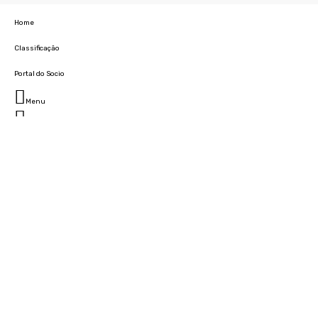
Home
Classificação
Portal do Socio
Menu
Fechar
Home
Clube
História
Marcha
Sede
Instalações
Cidade Desportiva
Estádio da Madeira