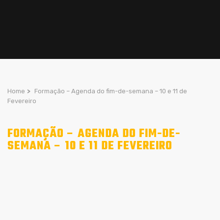
Home
>
Formação – Agenda do fim-de-semana – 10 e 11 de
Fevereiro
FORMAÇÃO – AGENDA DO FIM-DE-
SEMANA – 10 E 11 DE FEVEREIRO