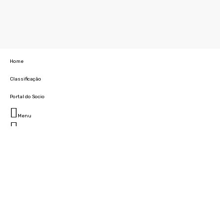
Home
Classificação
Portal do Socio
Menu
Fechar
Home
Clube
História
Marcha
Sede