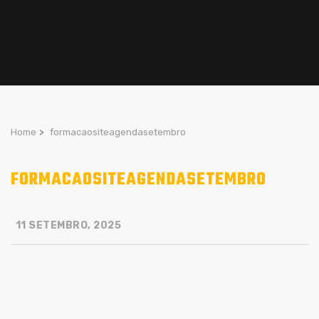
Home
>
formacaositeagendasetembro
FORMACAOSITEAGENDASETEMBRO
11 SETEMBRO, 2025