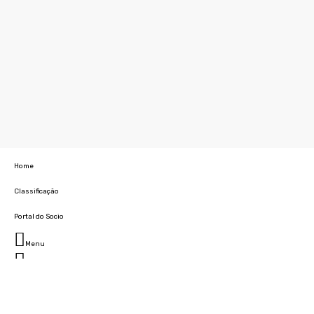
Home
Classificação
Portal do Socio
Menu
Fechar
Home
Clube