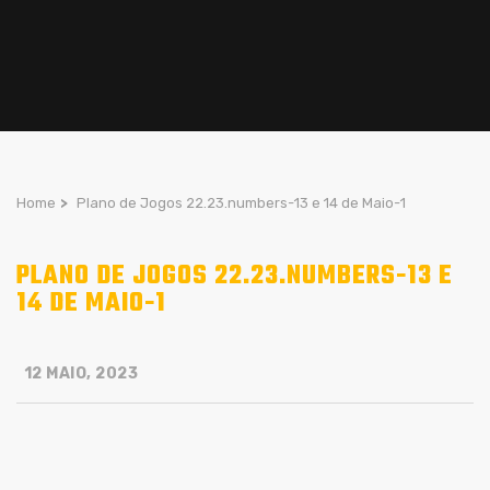
Home
>
Plano de Jogos 22.23.numbers-13 e 14 de Maio-1
PLANO DE JOGOS 22.23.NUMBERS-13 E
14 DE MAIO-1
12 MAIO, 2023