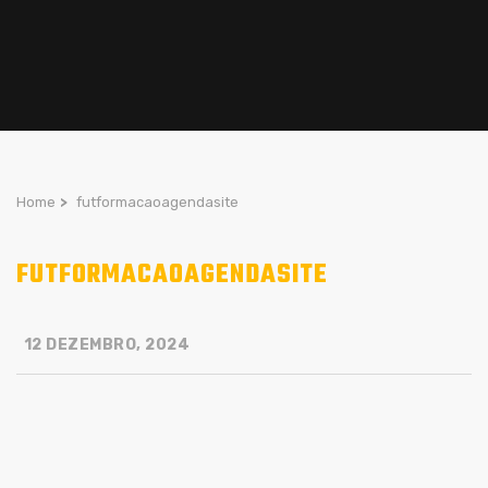
Home
>
futformacaoagendasite
FUTFORMACAOAGENDASITE
12 DEZEMBRO, 2024