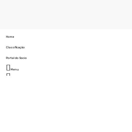
Home
Classificação
Portal do Socio
Menu
Fechar
Home
Clube
História
Marcha
Sede