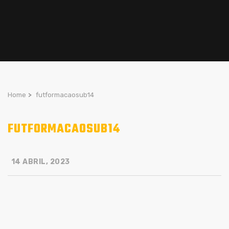
Home
>
futformacaosub14
FUTFORMACAOSUB14
14 ABRIL, 2023