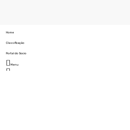
Home
Classificação
Portal do Socio
Menu
Fechar
Home
Clube
História
Marcha
Sede
Instalações