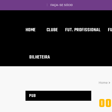
FAÇA-SE SÓCIO
HOME
CLUBE
FUT. PROFISSIONAL
F
BILHETEIRA
Home
>
PUB
00