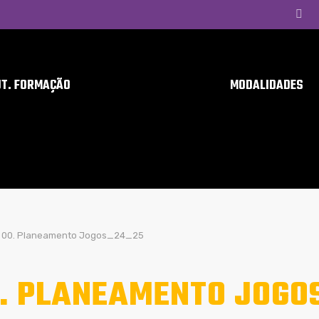
UT. FORMAÇÃO
MODALIDADES
00. Planeamento Jogos_24_25
. PLANEAMENTO JOGO