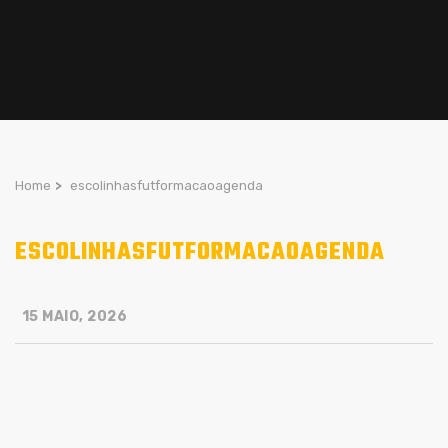
Home
>
escolinhasfutformacaoagenda
ESCOLINHASFUTFORMACAOAGENDA
15 MAIO, 2026