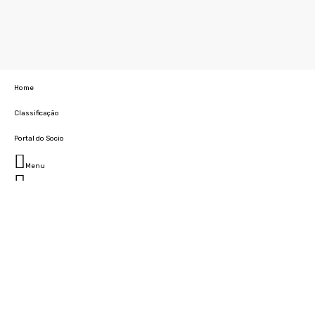
Home
Classificação
Portal do Socio
Menu
Fechar
Home
Clube
História
Marcha
Sede