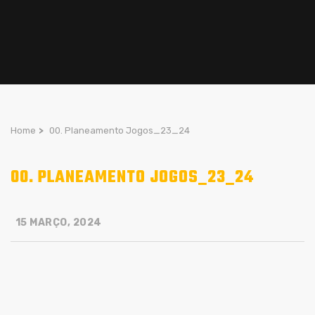
Home
>
00. Planeamento Jogos_23_24
00. PLANEAMENTO JOGOS_23_24
15 MARÇO, 2024