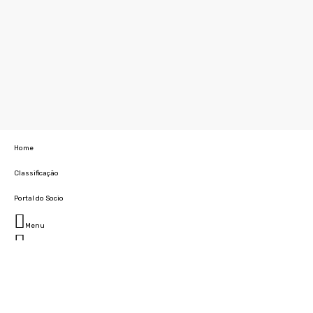
Home
Classificação
Portal do Socio
Menu
Fechar
Home
Clube