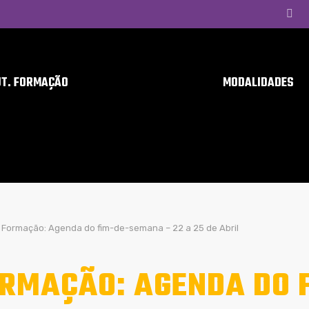
UT. FORMAÇÃO
MODALIDADES
Formação: Agenda do fim-de-semana – 22 a 25 de Abril
RMAÇÃO: AGENDA DO 