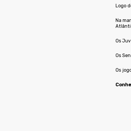
Logo d
Na man
Atlânti
Os Juv
Os Seni
Os jogo
Conheç