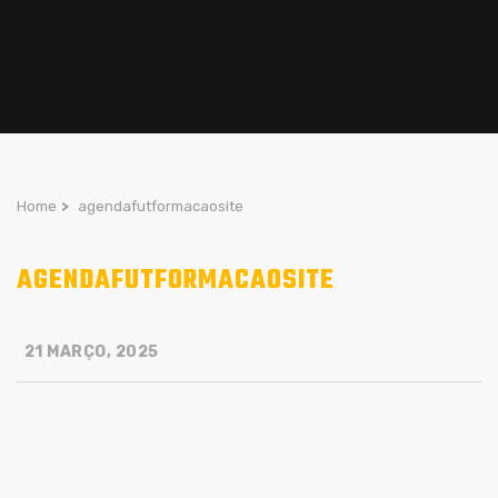
Home
>
agendafutformacaosite
AGENDAFUTFORMACAOSITE
21 MARÇO, 2025