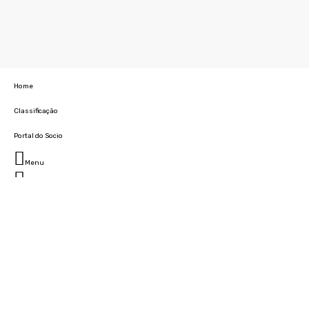
Home
Classificação
Portal do Socio
Menu
Fechar
Home
Clube
História
Marcha
Sede