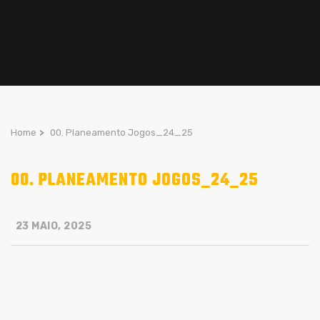
Home
>
00. Planeamento Jogos_24_25
00. PLANEAMENTO JOGOS_24_25
23 MAIO, 2025