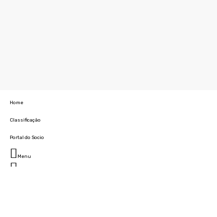
Home
Classificação
Portal do Socio
Menu
Fechar
Home
Clube