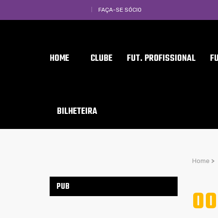
FAÇA-SE SÓCIO
HOME
CLUBE
FUT. PROFISSIONAL
F
BILHETEIRA
Home
>
PUB
00