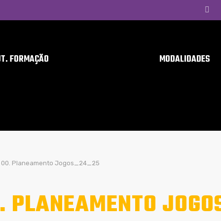
UT. FORMAÇÃO
MODALIDADES
00. Planeamento Jogos_24_25
. PLANEAMENTO JOGO