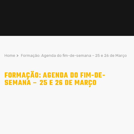
Home
>
Formação: Agenda do fim-de-semana – 25 e 26 de Março
FORMAÇÃO: AGENDA DO FIM-DE-
SEMANA – 25 E 26 DE MARÇO