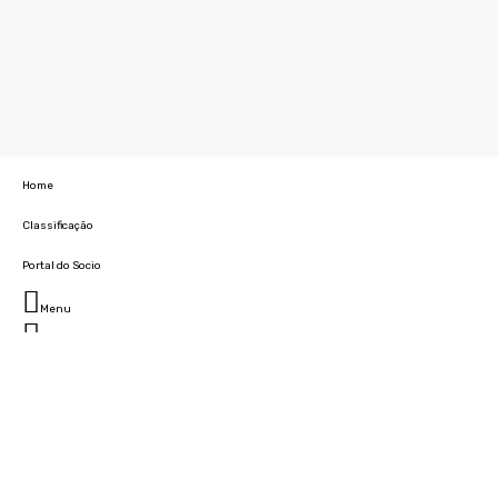
Home
Classificação
Portal do Socio
Menu
Fechar
Home
Clube
História
Marcha