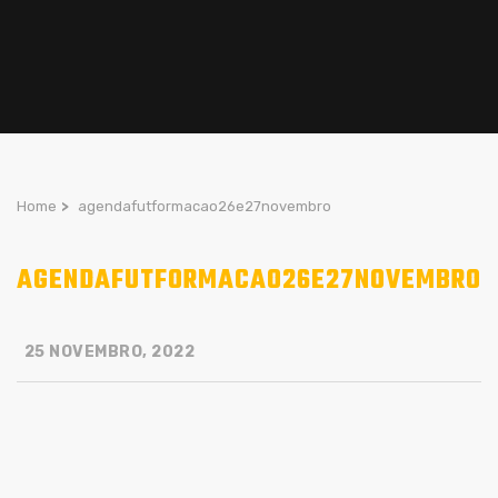
Home
>
agendafutformacao26e27novembro
AGENDAFUTFORMACAO26E27NOVEMBRO
25 NOVEMBRO, 2022