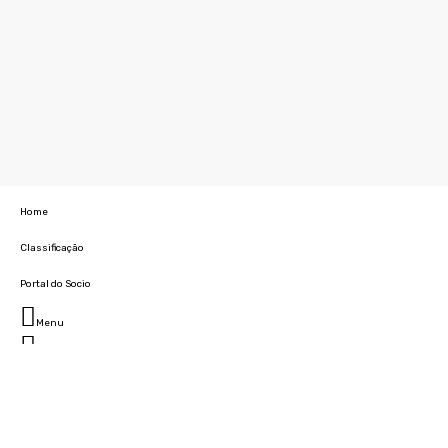
Home
Classificação
Portal do Socio
Menu
Fechar
Home
Clube