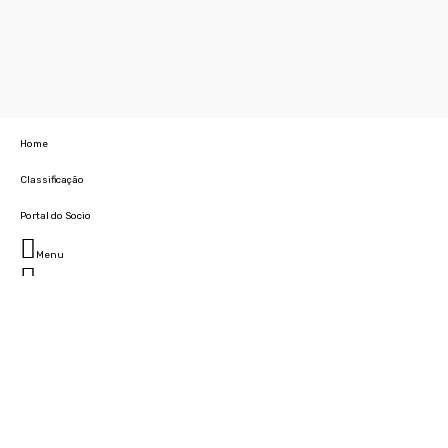
Home
Classificação
Portal do Socio
Menu
Fechar
Home
Clube
História
Marcha
Sede