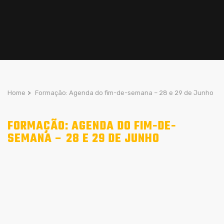
Home
>
Formação: Agenda do fim-de-semana – 28 e 29 de Junho
FORMAÇÃO: AGENDA DO FIM-DE-
SEMANA – 28 E 29 DE JUNHO