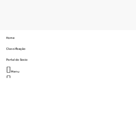
Home
Classificação
Portal do Socio
Menu
Fechar
Home
Clube
História
Marcha
Sede