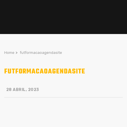
Home
>
futformacaoagendasite
FUTFORMACAOAGENDASITE
28 ABRIL, 2023