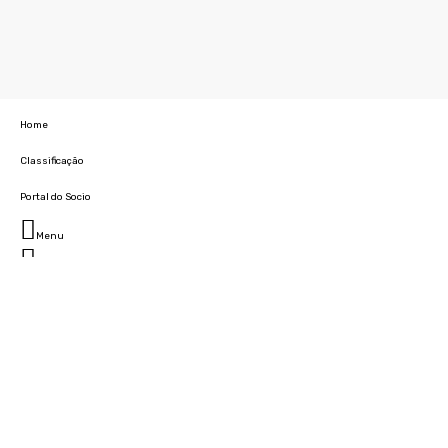
Home
Classificação
Portal do Socio
Menu
Fechar
Home
Clube
História
Marcha
Sede