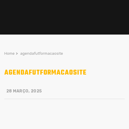
Home
>
agendafutformacaosite
AGENDAFUTFORMACAOSITE
28 MARÇO, 2025