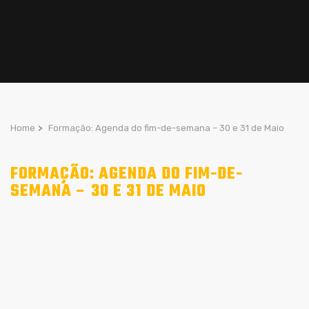
Home
>
Formação: Agenda do fim-de-semana – 30 e 31 de Maio
FORMAÇÃO: AGENDA DO FIM-DE-
SEMANA – 30 E 31 DE MAIO