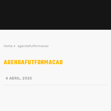
Home
>
agendafutformacao
AGENDAFUTFORMACAO
4 ABRIL, 2025