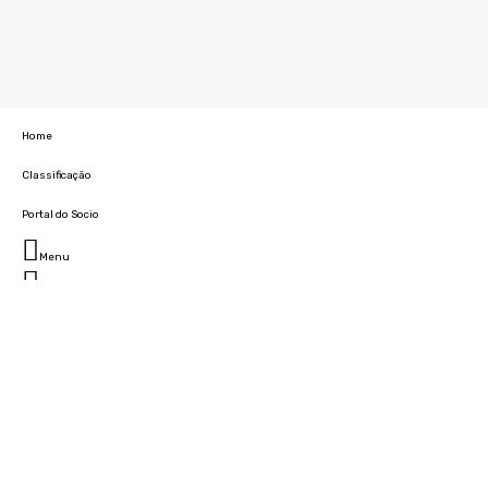
Home
Classificação
Portal do Socio
Menu
Fechar
Home
Clube
História
Marcha
Sede