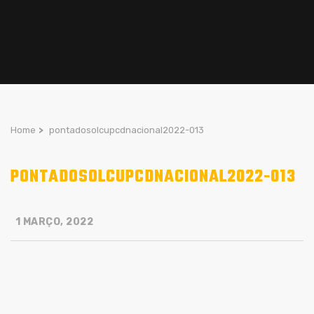
Home
>
pontadosolcupcdnacional2022-013
PONTADOSOLCUPCDNACIONAL2022-013
1 MARÇO, 2022