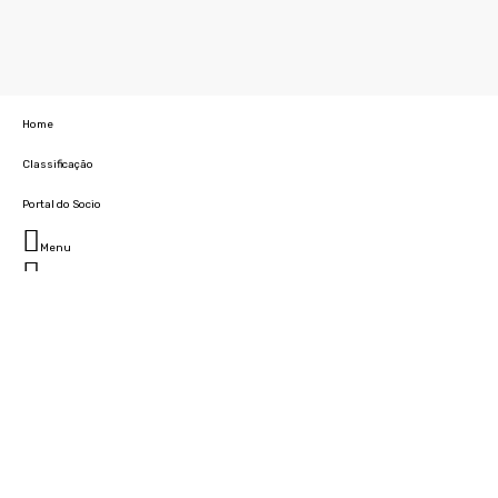
Home
Classificação
Portal do Socio
Menu
Fechar
Home
Clube
História
Marcha
Sede
Instalações