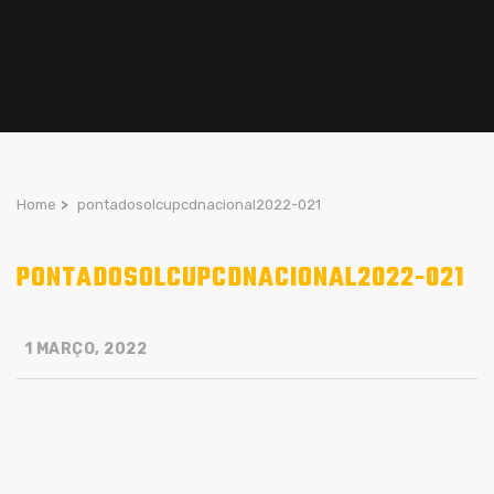
Home
>
pontadosolcupcdnacional2022-021
PONTADOSOLCUPCDNACIONAL2022-021
1 MARÇO, 2022