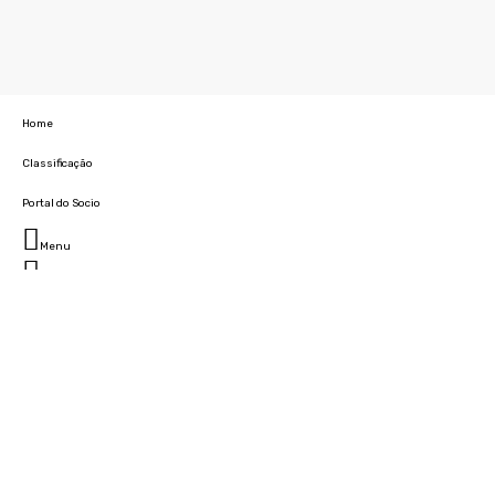
Home
Classificação
Portal do Socio
Menu
Fechar
Home
Clube
História
Marcha
Sede
Instalações