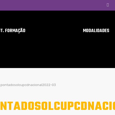
UT. FORMAÇÃO
MODALIDADES
pontadosolcupcdnacional2022-03
NTADOSOLCUPCDNACI