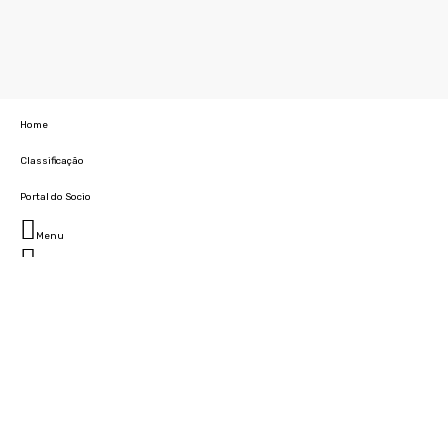
Home
Classificação
Portal do Socio
Menu
Fechar
Home
Clube
História
Marcha
Sede