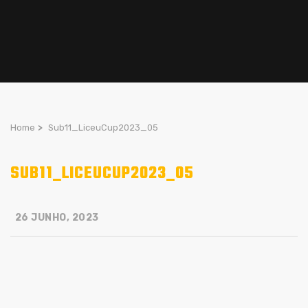
Home
>
Sub11_LiceuCup2023_05
SUB11_LICEUCUP2023_05
26 JUNHO, 2023