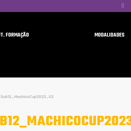
UT. FORMAÇÃO
MODALIDADES
Sub12_MachicoCup2023_02
B12_MACHICOCUP202