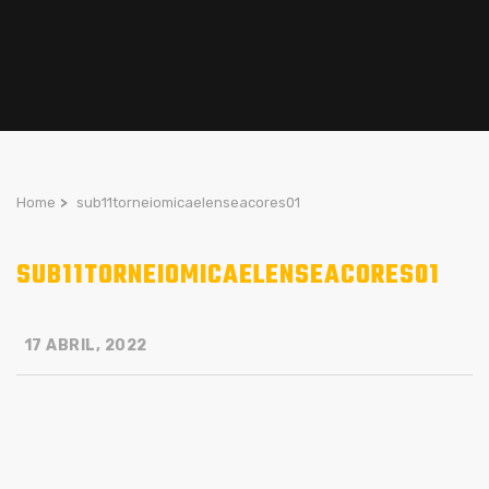
Home
>
sub11torneiomicaelenseacores01
SUB11TORNEIOMICAELENSEACORES01
17 ABRIL, 2022