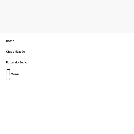
Home
Classificação
Portal do Socio
Menu
Fechar
Home
Clube
História
Marcha
Sede