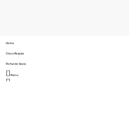
Home
Classificação
Portal do Socio
Menu
Fechar
Home
Clube
História
Marcha