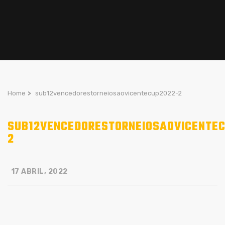
Home
>
sub12vencedorestorneiosaovicentecup2022-2
SUB12VENCEDORESTORNEIOSAOVICENTEC
2
17 ABRIL, 2022