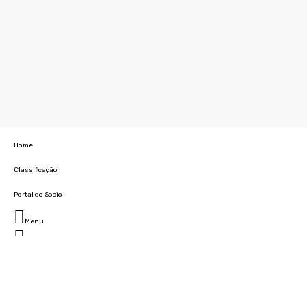
Home
Classificação
Portal do Socio
Menu
Fechar
Home
Clube