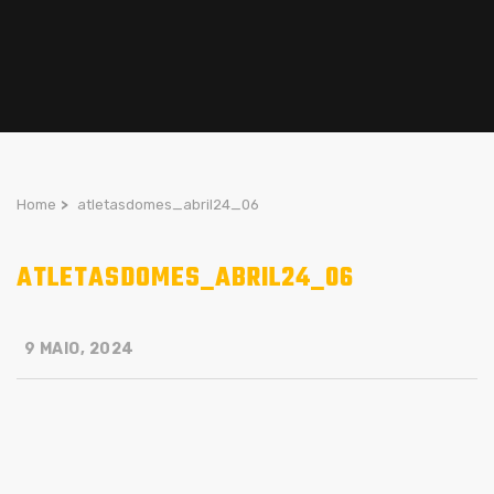
Home
>
atletasdomes_abril24_06
ATLETASDOMES_ABRIL24_06
9 MAIO, 2024