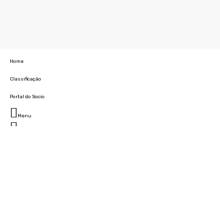
Home
Classificação
Portal do Socio
Menu
Fechar
Home
Clube
História
Marcha
Sede