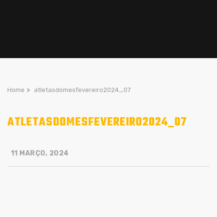
Home
>
atletasdomesfevereiro2024_07
ATLETASDOMESFEVEREIRO2024_07
11 MARÇO, 2024