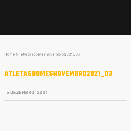
Home
>
atletasdomesnovembro2021_03
ATLETASDOMESNOVEMBRO2021_03
5 DEZEMBRO, 2021