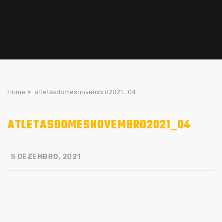
Home
>
atletasdomesnovembro2021_04
ATLETASDOMESNOVEMBRO2021_04
5 DEZEMBRO, 2021