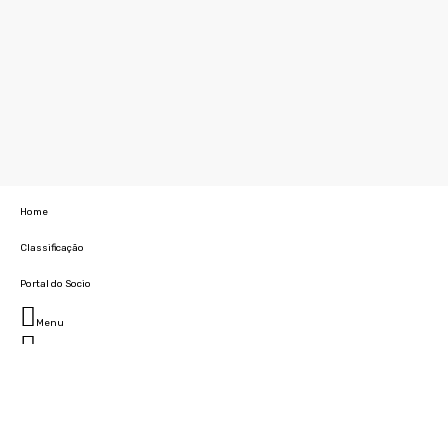
Home
Classificação
Portal do Socio
Menu
Fechar
Home
Clube