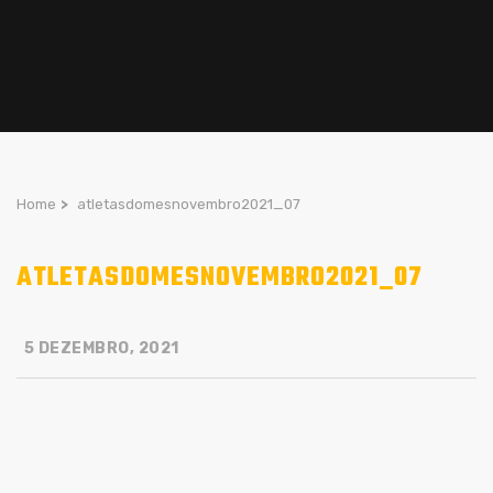
Home
>
atletasdomesnovembro2021_07
ATLETASDOMESNOVEMBRO2021_07
5 DEZEMBRO, 2021