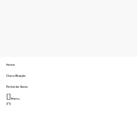
Home
Classificação
Portal do Socio
Menu
Fechar
Home
Clube