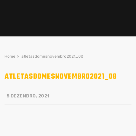
Home
>
atletasdomesnovembro2021_08
ATLETASDOMESNOVEMBRO2021_08
5 DEZEMBRO, 2021