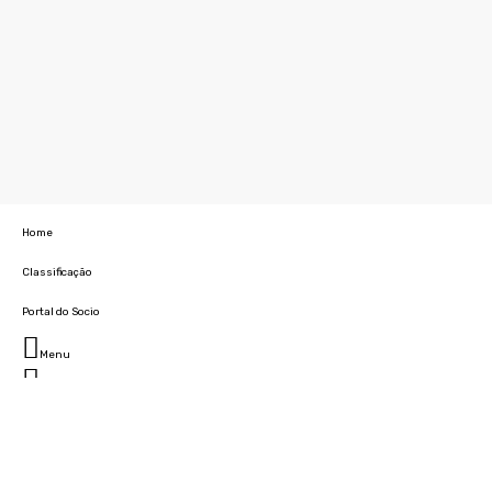
Home
Classificação
Portal do Socio
Menu
Fechar
Home
Clube