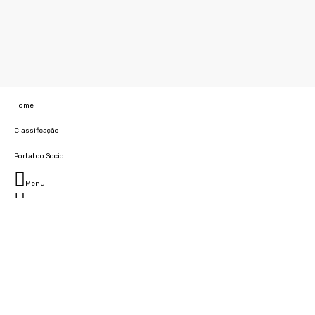
Home
Classificação
Portal do Socio
Menu
Fechar
Home
Clube
História
Marcha