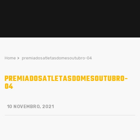
Home
>
premiadosatletasdomesoutubro-04
PREMIADOSATLETASDOMESOUTUBRO-
04
10 NOVEMBRO, 2021