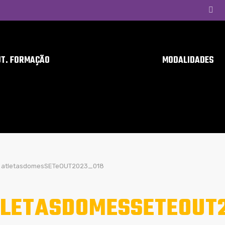
UT. FORMAÇÃO
MODALIDADES
atletasdomesSETeOUT2023_018
LETASDOMESSETEOUT