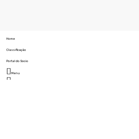
Home
Classificação
Portal do Socio
Menu
Fechar
Home
Clube
História
Marcha
Sede