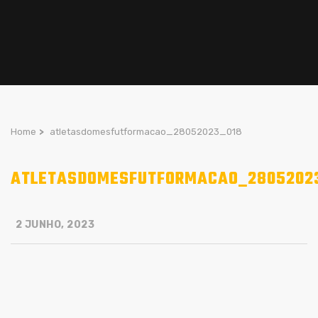
Home
>
atletasdomesfutformacao_28052023_018
ATLETASDOMESFUTFORMACAO_2805202
2 JUNHO, 2023