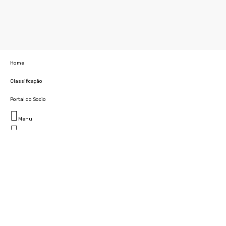
Home
Classificação
Portal do Socio
Menu
Fechar
Home
Clube
História
Marcha
Sede