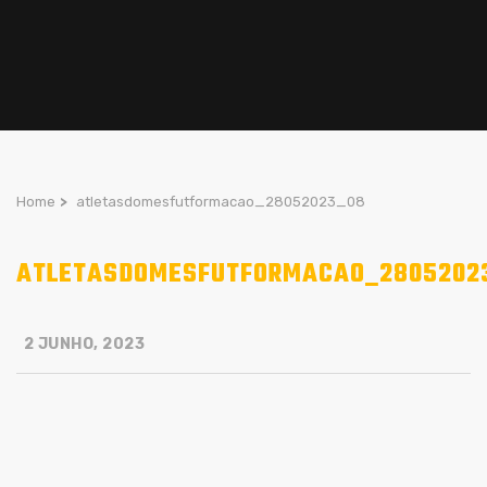
Home
>
atletasdomesfutformacao_28052023_08
ATLETASDOMESFUTFORMACAO_2805202
2 JUNHO, 2023