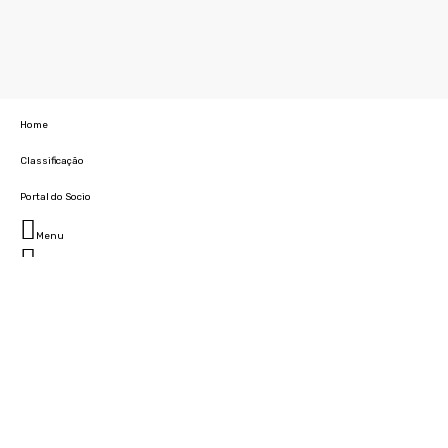
Home
Classificação
Portal do Socio
Menu
Fechar
Home
Clube
História
Marcha
Sede