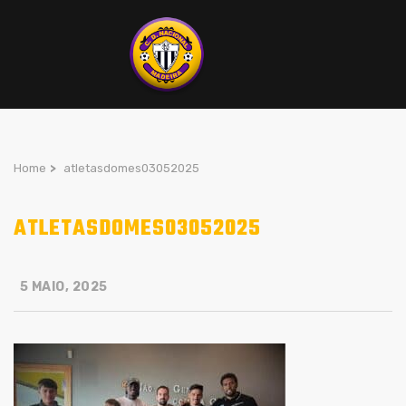
Home
>
atletasdomes03052025
ATLETASDOMES03052025
5 MAIO, 2025